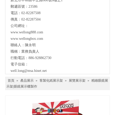
新北市中和區中正路880號8樓之1
郵遞區號：23586
電話：02-82287508
傳真：02-82287504
公司網址
：
www.wellong888.com
www.wellongbox.com
聯絡人：陳永明
職稱：
業務負責人
行動電話：886-928862730
電子信箱
：
well.long@msa.hinet.net
首頁
»
產品展示
»
客製化紙展示架
»
展覽展示架
»
精緻眼鏡展
示架|眼鏡展示櫃製作