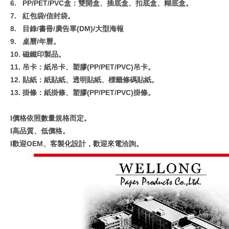
6.
PP/PET/PVC
盒：雙開盒、插底盒、扣底盒、糊底盒。
7.
紅包袋/
信封袋。
8.
目錄/
書冊/廣告單(DM)/大型海報
9.
桌曆/
年曆。
10.
磁鐵印製品。
11.
吊卡：紙吊卡、塑膠(PP/PET/PVC)
吊卡。
12.
貼紙：紙貼紙、透明貼紙、標籤條碼貼紙。
13.
掛條：紙掛條、塑膠(PP/PET/PVC)
掛條。
價格依照數量規格而定。
l
高品質、低價格。
l
歡迎OEM
、客製化設計，歡迎來電洽詢。
l