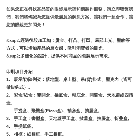
如果您正在尋找高品質的眼鏡展示架和櫃製作服務，請立即聯繫我
們，我們將竭誠為您提供最滿意的解決方案。讓我們一起合作，讓
您的眼鏡更加閃亮！
經過後段加工如：燙金、打凸、打凹、局部上光、壓紋等
&sup2;
方式，可以增加產品的層次感，吸引消費者的目光。
多樣化的設計，提供不同商品的包裝展示需求。
&sup2;
印刷項目介紹
1.
展示架/
陳列架：落地型、桌上型、吊(背)掛式、壓克力（皆可
做掛鉤式）。
2.
彩盒/
紙盒：雙開盒、插底盒、糊底盒、開窗盒、天地蓋紙四摺
盒、
手提盒、飛機盒(Pizza
盒)、袖套盒、抽屜盒。
3.
手工盒：書型盒、天地蓋手工盒、掀蓋盒、抽屜盒、折疊盒。
4.
手提紙袋。
5.
相框：紙相框、手工相框。