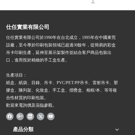
工
仕任實業有限公司
仕任實業有限公司於1990年在台北成立，1995年在中國東莞
設廠，至今專於印刷包裝領域已超過30餘年，從簡易的彩盒
吊卡印刷生產，延伸至展示架製作並結合客戶商品包裝出
口，進而投於精緻的手工盒生產。
生產項目：
紙盒、紙袋、目錄、吊卡、PVC/PET/PP吊卡、雷射吊卡、塑
膠盒、陳列架、化妝盒、手工盒、摺疊盒、相框/本、等等複
合性材質的印刷包裝。
歡迎來電詢價及蒞臨參觀。
產品分類