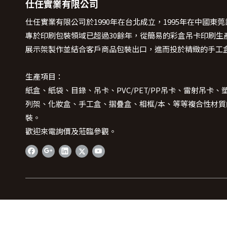
仕任實業有限公司
仕任實業有限公司於1990年在台北成立，1995年在中國東
專於印刷包裝領域已超過30餘年，從簡易的彩盒吊卡印刷生
展示架製作並結合客戶商品包裝出口，進而投於精緻的手工
生產項目：
紙盒、紙袋、目錄、吊卡、PVC/PET/PP吊卡、雷射吊卡、
列架、化妝盒、手工盒、摺疊盒、相框/本、等等複合性材質
裝。
歡迎來電詢價及蒞臨參觀。