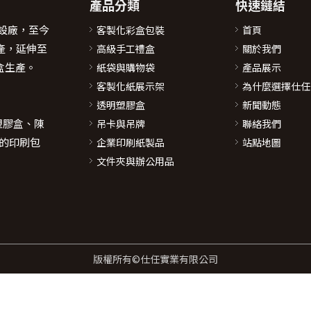
產品分類
快速鏈結
莞設廠，至今
客製化彩盒包裝
首頁
產，延伸至
高級手工禮盒
關於我們
盒生產。
紙袋與購物袋
產品展示
客製化紙展示架
為什麼選擇仕任
透明塑膠盒
新聞動態
塑膠盒、陳
吊卡與吊牌
聯絡我們
的印刷包
企業印刷紙製品
站點地圖
文件夾與辦公用品
版權所有©仕任實業有限公司